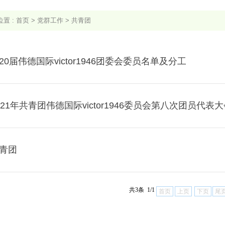
置 :
首页
>
党群工作
>
共青团
20届伟德国际victor1946团委会委员名单及分工
021年共青团伟德国际victor1946委员会第八次团员代表大
青团
共3条 1/1
首页
上页
下页
尾