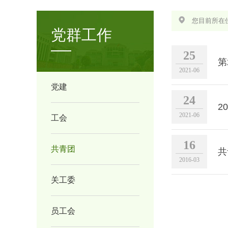
您目前所在位
党群工作
25
第
2021-06
党建
24
2
2021-06
工会
16
共青团
共
2016-03
关工委
员工会