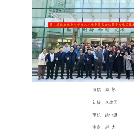
撰稿
：
原
彰
初核：李建国
审核：姚中进
审定：赵
力